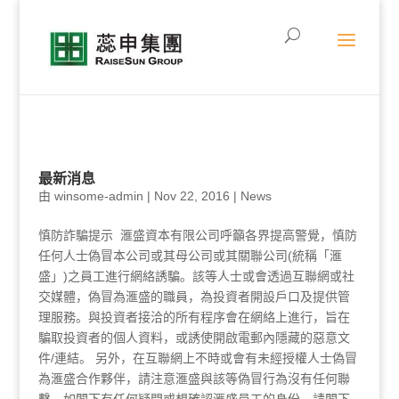
最新消息
由
winsome-admin
|
Nov 22, 2016
|
News
慎防詐騙提示 滙盛資本有限公司呼籲各界提高警覺，慎防
任何人士偽冒本公司或其母公司或其關聯公司(統稱「滙
盛」)之員工進行網絡誘騙。該等人士或會透過互聯網或社
交媒體，偽冒為滙盛的職員，為投資者開設戶口及提供管
理服務。與投資者接洽的所有程序會在網絡上進行，旨在
騙取投資者的個人資料，或誘使開啟電郵內隱藏的惡意文
件/連結。 另外，在互聯網上不時或會有未經授權人士偽冒
為滙盛合作夥伴，請注意滙盛與該等偽冒行為沒有任何聯