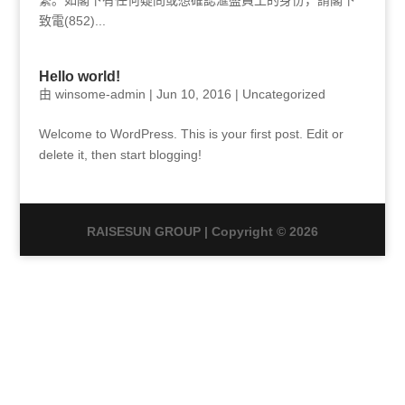
繫。如閣下有任何疑問或想確認滙盛員工的身份，請閣下
致電(852)...
Hello world!
由
winsome-admin
|
Jun 10, 2016
|
Uncategorized
Welcome to WordPress. This is your first post. Edit or
delete it, then start blogging!
RAISESUN GROUP | Copyright © 2026